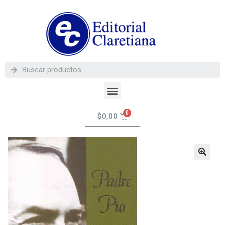
$
0,00