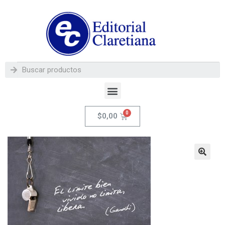
$
0,00