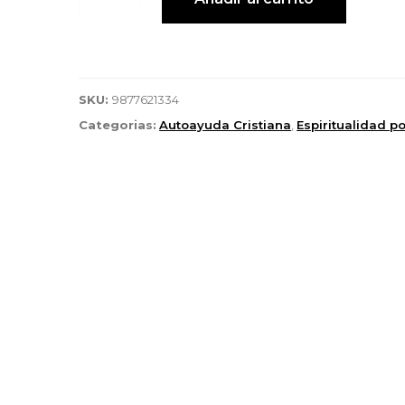
SKU:
9877621334
Categorias:
Autoayuda Cristiana
,
Espiritualidad p