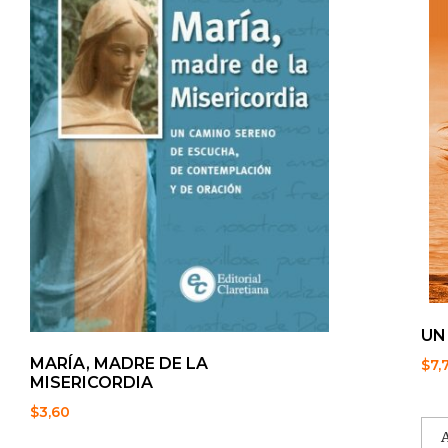
UN
MARÍA, MADRE DE LA
$
7,
MISERICORDIA
$
3,60