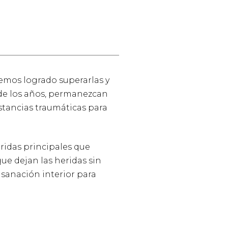
hemos logrado superarlas y
o de los años, permanezcan
stancias traumáticas para
eridas principales que
ue dejan las heridas sin
e sanación interior para