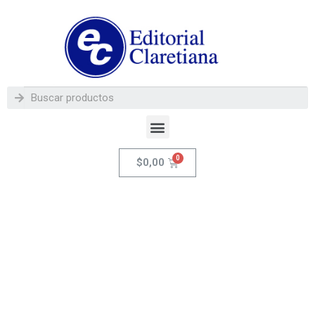
$
0,00