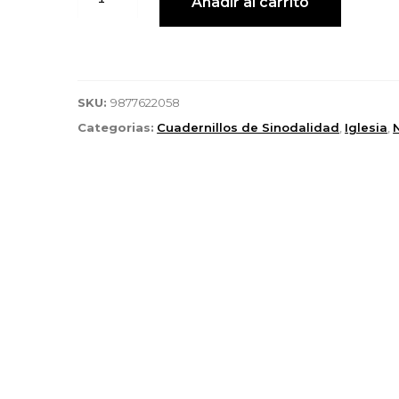
Añadir al carrito
SKU:
9877622058
Categorias:
Cuadernillos de Sinodalidad
,
Iglesia
,