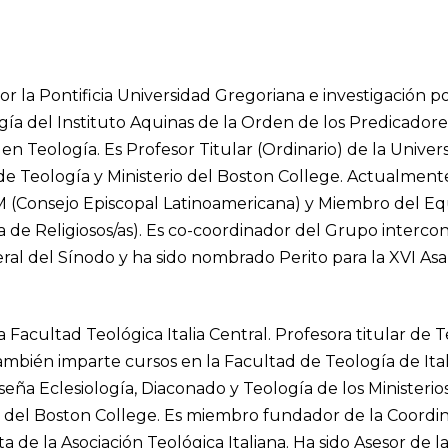
 la Pontificia Universidad Gregoriana e investigación po
ogía del Instituto Aquinas de la Orden de los Predicadore
en Teología. Es Profesor Titular (Ordinario) de la Univer
 de Teología y Ministerio del Boston College. Actualment
M (Consejo Episcopal Latinoamericana) y Miembro del Equ
de Religiosos/as). Es co-coordinador del Grupo intercon
eral del Sínodo y ha sido nombrado Perito para la XVI As
a Facultad Teológica Italia Central. Profesora titular de 
También imparte cursos en la Facultad de Teología de Ital
seña Eclesiología, Diaconado y Teología de los Ministerios
rio del Boston College. Es miembro fundador de la Coord
a de la Asociación Teológica Italiana. Ha sido Asesor de la