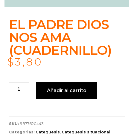
EL PADRE DIOS
NOS AMA
(CUADERNILLO)
$
3,80
Añadir al carrito
SKU:
9877620443
Categorias:
Catequesis
,
Catequesis situacional
,