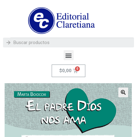
$
0,00