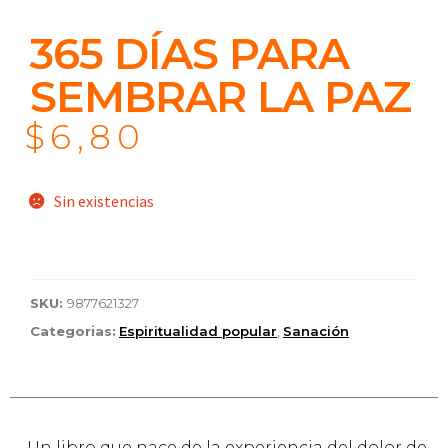
365 DÍAS PARA
SEMBRAR LA PAZ
$
6,80
Sin existencias
SKU:
9877621327
Categorias:
Espiritualidad popular
,
Sanación
Un libro que nace de la experiencia del dolor de